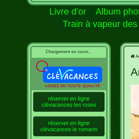
Livre d'or
Album pho
Train à vapeur de
Chargement en cours...
A
A
réserver en ligne
clévacances les roses
réserver en ligne
clévacances le romarin