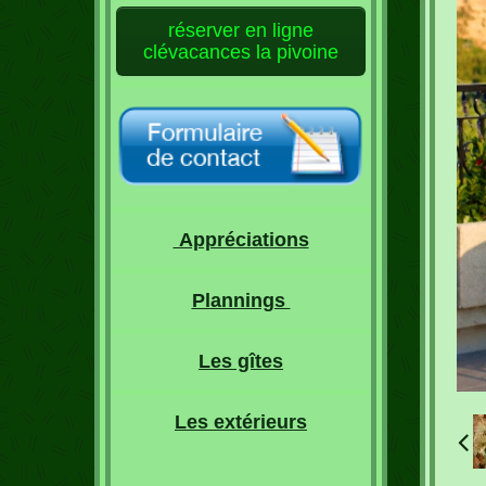
réserver en ligne
clévacances la pivoine
Appréciations
Plannings
Les gîtes
Les extérieurs