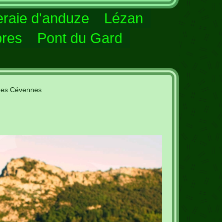
raie d'anduze
Lézan
res
Pont du Gard
 des Cévennes