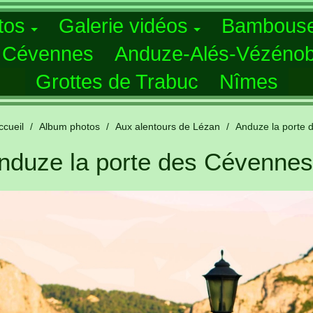
tos
Galerie vidéos
Bambouse
s Cévennes
Anduze-Alés-Vézénob
Grottes de Trabuc
Nîmes
ccueil
/
Album photos
/
Aux alentours de Lézan
/
Anduze la porte
nduze la porte des Cévennes