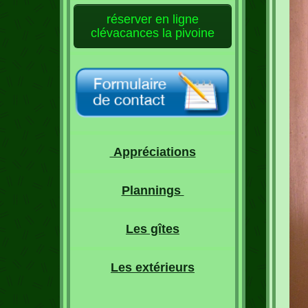
réserver en ligne
clévacances la pivoine
Appréciations
Plannings
Les gîtes
Les extérieurs