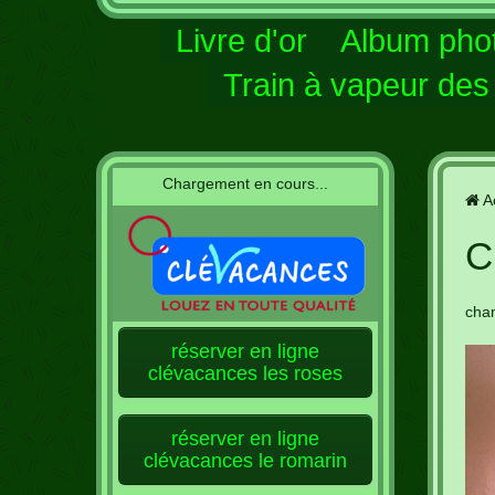
Livre d'or
Album pho
Train à vapeur de
Chargement en cours...
A
C
cha
réserver en ligne
clévacances les roses
réserver en ligne
clévacances le romarin