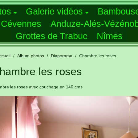
tos
Galerie vidéos
Bambouse
s Cévennes
Anduze-Alés-Vézénob
Grottes de Trabuc
Nîmes
ccueil
/
Album photos
/
Diaporama
/
Chambre les roses
hambre les roses
mbre les roses avec couchage en 140 cms