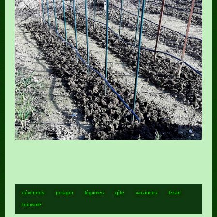
cévennes
potager
légumes
gîte
vacances
lézan
tourisme