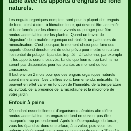
table avec les apports d’engrais de fond
naturels.
Les engrais organiques complets sont pour la plupart des engrais
de fond, c’est-à-dire : à libération lente, qui devront être assimilés
et transformés par les éléments vivants du potager pour être
rendus assimilables par les plantes. Quand ce travail de
“digestion” de la matière organique est réalisé, on parle alors de
minéralisation. C’est pourquoi, le moment choisi pour faire ces
apports dépend directement de celui prévu pour mettre en culture
l’essentiel du potager. Épandus trop tôt – à l’automne, par exemple
–, les apports seront lessivés, tandis que fournis trop tard, ils ne
seront pas disponibles pour les plantes au moment de leur
croissance.
Il faut environ 2 mois pour que ces engrais organiques naturels
soient minéralisés. Ces chiffres sont, bien entendu, indicatifs. Ils
peuvent en effet varier en fonction de l’humidité, de la température
et, surtout, de la présence de la microfaune et la microflore de
votre jardin.
Enfouir à peine
Dépendant essentiellement d’organismes aérobies afin d’être
rendus assimilables, les engrais de fond ne doivent pas être
incorporés trop profondement. Après le décompactage du terrain,
vous les épandrez donc en surface, à la volée, puis vous les
enfouirez légèrement, juste avec un passage de croc, à 10 ou 15